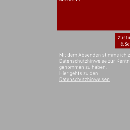
Zust
& S
Mit dem Absenden stimme ich z
Datenschutzhinweise zur Kentn
genommen zu haben.
Hier gehts zu den
Datenschutzhinweisen